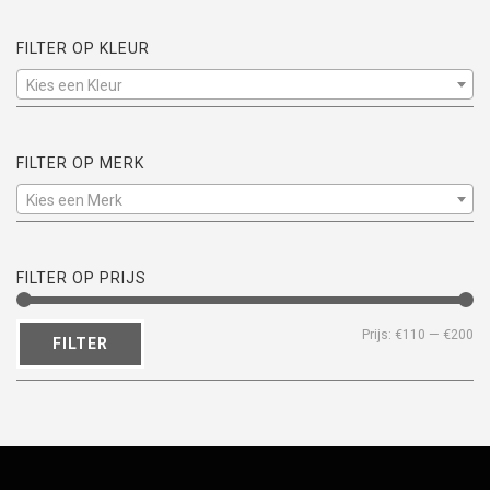
FILTER OP KLEUR
Kies een Kleur
FILTER OP MERK
Kies een Merk
FILTER OP PRIJS
Mi
Ma
Prijs:
€110
—
€200
FILTER
pri
pri