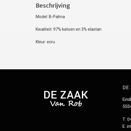
Beschrijving
Model: B-Palma
Kwaliteit: 97% katoen en 3% elastan
Kleur: ecru
DE
Ein
555
T: 0
E:
i