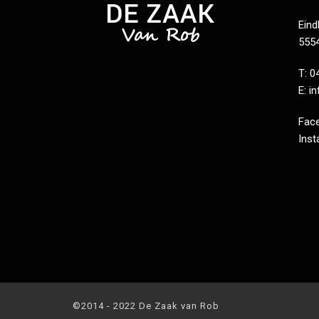
Ein
555
T: 0
E:
i
Fac
Ins
©2014 - 2022 De Zaak van Rob