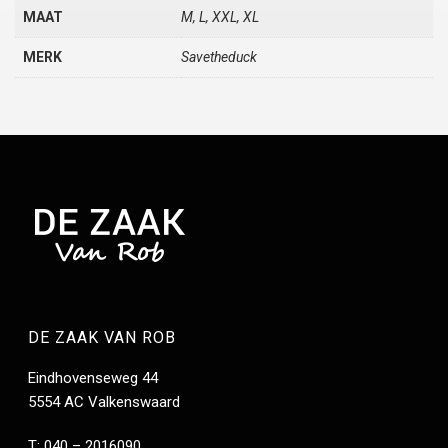
MAAT
M, L, XXL, XL
MERK
Savetheduck
DE ZAAK VAN ROB
Eindhovenseweg 44
5554 AC Valkenswaard
T: 040 – 2016090