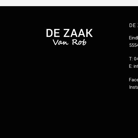
DE
Ein
555
T: 0
E:
i
Fac
Ins