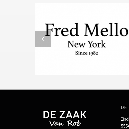
DE
Ein
555